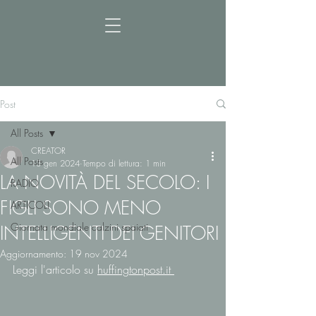
Post
All Posts
CREATOR
All Posts
13 gen 2024
Tempo di lettura: 1 min
LA NOVITÀ DEL SECOLO: I
RADIO
FIGLI SONO MENO
ARTICOLI
Giornata mondiale calzini spaiati
INTELLIGENTI DEI GENITORI
Aggiornamento:
19 nov 2024
Leggi l'articolo su 
huffingtonpost.it 