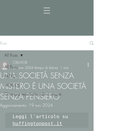
Post
All Posts
CREATOR
All Posts
27 mar 2024
Tempo di lettura: 1 min
UNA SOCIETÁ SENZA
RADIO
MISTERO È UNA SOCIETÁ
ARTICOLI
Giornata mondiale calzini spaiati
SENZA PENSIERO
Aggiornamento:
19 nov 2024
Leggi l'articolo su 
huffingtonpost.it