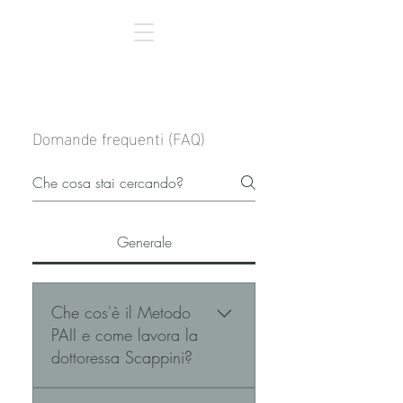
Domande frequenti (FAQ)
Generale
Che cos'è il Metodo
PAII e come lavora la
dottoressa Scappini?
La dottoressa Scappini