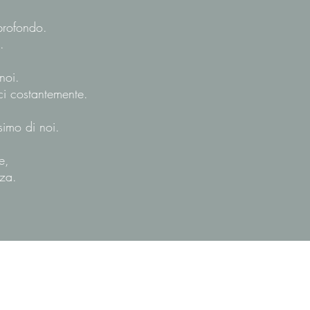
 profondo.
.
noi.
ci costantemente.
simo di noi.
e,
nza.
 OPU