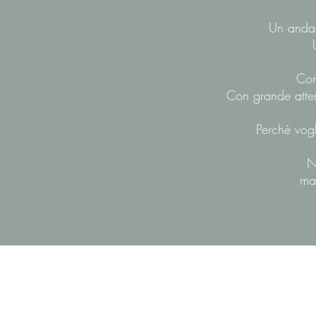
Un andare
Con
Con grande atten
Perché vogl
N
ma 
DOTT