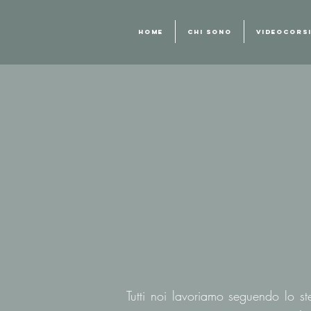
HOME
CHI SONO
VIDEOCORS
Tutti noi lavoriamo seguendo lo st