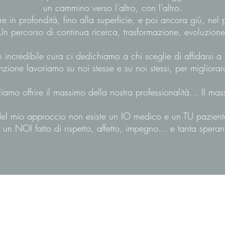
un cammino verso l’altro, con l’altro.
 in profondità, fino alla superficie, e poi ancora giù, nel
Un percorso di continua ricerca, trasformazione, evoluzione
 incredibile cura ci dedichiamo a chi sceglie di affidarsi a 
zione lavoriamo su noi stesse e su noi stessi, per migliorar
iamo offrire il massimo della nostra professionalità… Il mas
el mio approccio non esiste un IO medico e un TU pazient
un NOI fatto di rispetto, affetto, impegno… e tanta spera
ORESSA AGNESE SCAPPINI PSICOLOGA PSICOTERAPEUTA ALBO 1400
VIA DELLA PARIGLIA, 24 - 06132 - PERUGIA (PG)
PARTITA IVA 03602680542 | CODICE FISCALE SCPGNS85T68G478J