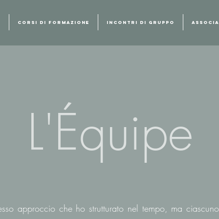
I
CORSI DI FORMAZIONE
INCONTRI DI GRUPPO
ASSOCIA
L'Équipe
esso approccio che ho strutturato nel tempo, ma ciascuno 