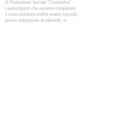
di Promozione Sociale “Cassandra”
I partecipanti che avranno completato
il corso potranno inoltre essere coinvolti,
previa valutazione di idoneità, in
attività cliniche promosse
dall’Associazione di Promozione
Sociale “Cassandra”, ente del Terzo
Settore operante nel campo della tutela
della salute mentale, della prevenzione
del disagio psicologico e della
promozione del benessere psicologico
nella comunità.
In tale ambito, i professionisti potranno
svolgere attività di supporto psicologico
e psicoterapeutico retribuite, rivolte a
soggetti che, per condizioni
economiche o sociali, non sarebbero
altrimenti in grado di accedere a
percorsi di cura a pagamento, nel
rispetto delle finalità solidaristiche e di