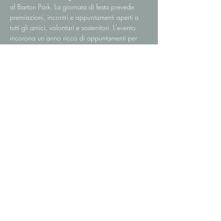
al Barton Park. La giornata di festa prevede 
premiazioni, incontri e appuntamenti aperti a 
tutti gli amici, volontari e sostenitori. L'evento 
incorona un anno ricco di appuntamenti per 
festeggiare la storica fondazione dell'Avis, 
un'occasione importante per promuovere la 
cultura del dono e celebrare l'impegno di tutti i 
volontari sul territorio.
Condividi questo evento
DOTTORESSA AGNESE SCAPPINI PSICOLOGA
PSICOTERAPEUTA ALBO 1400 OPU
VIA DELLA PARIGLIA,
24 - 06132
- PERUGIA (PG)
PARTITA IVA
03602680542
| CODICE FISCALE SCPGNS85T68G478J