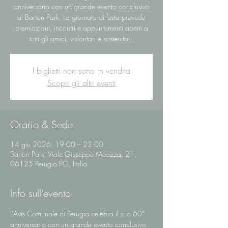
anniversario con un grande evento conclusivo
al Barton Park. La giornata di festa prevede
premiazioni, incontri e appuntamenti aperti a
tutti gli amici, volontari e sostenitori.
I biglietti non sono in vendita
Scopri gli altri eventi
Orario & Sede
14 giu 2026, 19:00 – 23:00
Barton Park, Viale Giuseppe Meazza, 21,
06125 Perugia PG, Italia
Info sull'evento
l'Avis Comunale di Perugia celebra il suo 60° 
anniversario con un grande evento conclusivo 