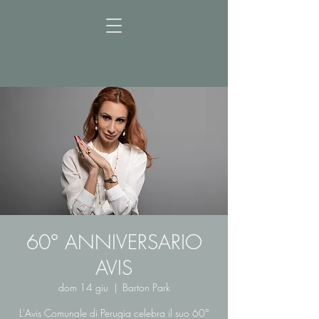
60° ANNIVERSARIO
AVIS
dom 14 giu
  |  
Barton Park
L'Avis Comunale di Perugia celebra il suo 60°