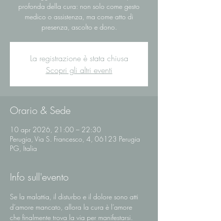
profonda della cura: non solo come gesto
medico o assistenza, ma come atto di
presenza, ascolto e dono.
La registrazione è stata chiusa
Scopri gli altri eventi
Orario & Sede
10 apr 2026, 21:00 – 22:30
Perugia, Via S. Francesco, 4, 06123 Perugia
PG, Italia
Info sull'evento
Se la malattia, il disturbo e il dolore sono atti 
d’amore mancato, allora la cura è l’amore 
che finalmente trova la via per manifestarsi.