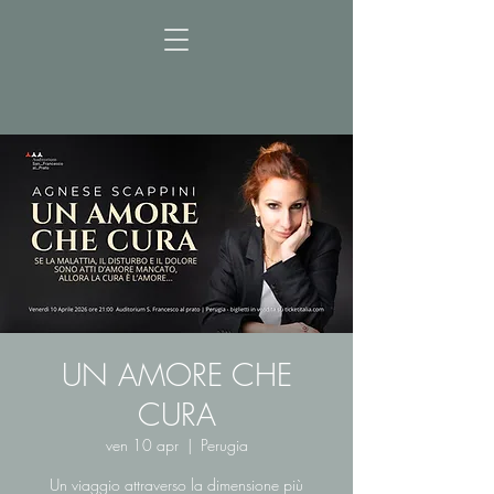
UN AMORE CHE
CURA
ven 10 apr
  |  
Perugia
Un viaggio attraverso la dimensione più