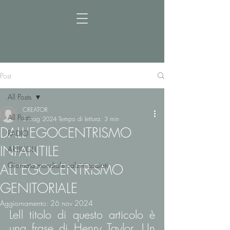
Post
All Posts
CREATOR
All Posts
3 mag 2024
Tempo di lettura: 3 min
DALL'EGOCENTRISMO
RADIO
INFANTILE
ARTICOLI
Giornata mondiale calzini spaiati
ALL'EGOCENTRISMO
GENITORIALE
Aggiornamento:
26 nov 2024
LeIl titolo di questo articolo è 
una frase di Henry Taylor. Un 