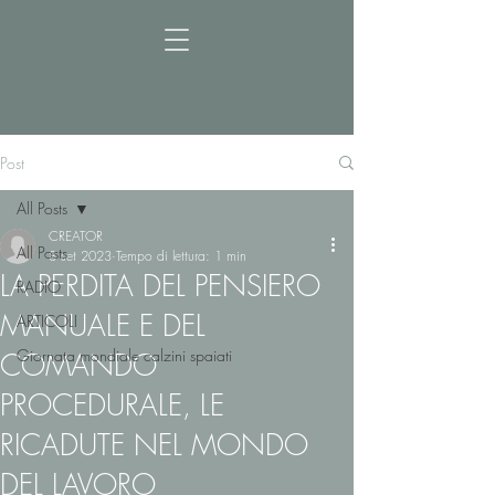
Post
All Posts
CREATOR
All Posts
8 set 2023
Tempo di lettura: 1 min
LA PERDITA DEL PENSIERO
RADIO
MANUALE E DEL
ARTICOLI
Giornata mondiale calzini spaiati
COMANDO
PROCEDURALE, LE
RICADUTE NEL MONDO
DEL LAVORO