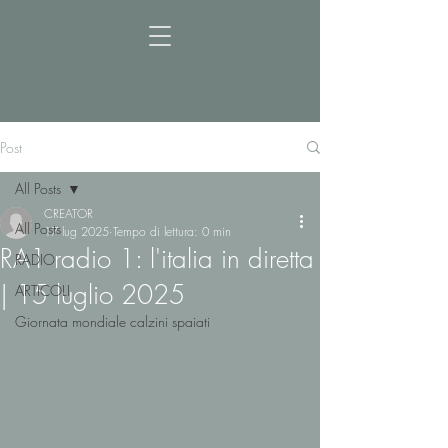
Post
All Posts
CREATOR
All Posts
17 lug 2025
Tempo di lettura: 0 min
RA1 radio 1: l'italia in diretta
RADIO
| 15 luglio 2025
ARTICOLI
Giornata mondiale calzini spaiati