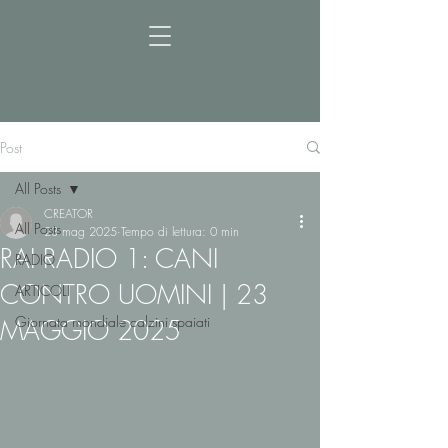
Post
All Posts
CREATOR
All Posts
23 mag 2025
Tempo di lettura: 0 min
RAI RADIO 1: CANI
RADIO
CONTRO UOMINI | 23
ARTICOLI
Giornata mondiale calzini spaiati
MAGGIO 2025