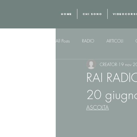
HOME
CHI SONO
VIDEOCORS
All Posts
RADIO
ARTICOLI
CREATOR
19 nov 2
RAI RADI
20 giugn
ASCOLTA