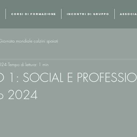
I
CORSI DI FORMAZIONE
INCONTRI DI GRUPPO
ASSOCIA
Giornata mondiale calzini spaiati
024
Tempo di lettura: 1 min
O 1: SOCIAL E PROFESSIO
o 2024